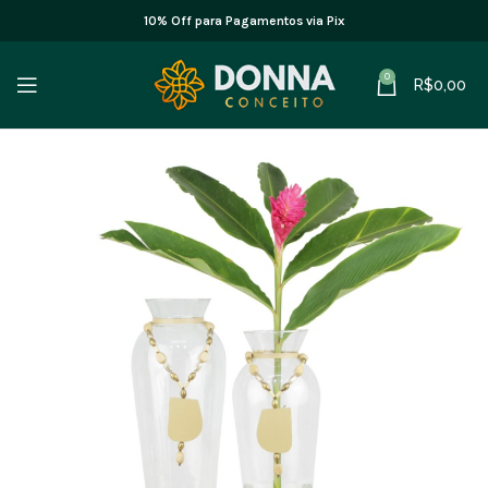
10% Off para Pagamentos via Pix
0
R$
0,00