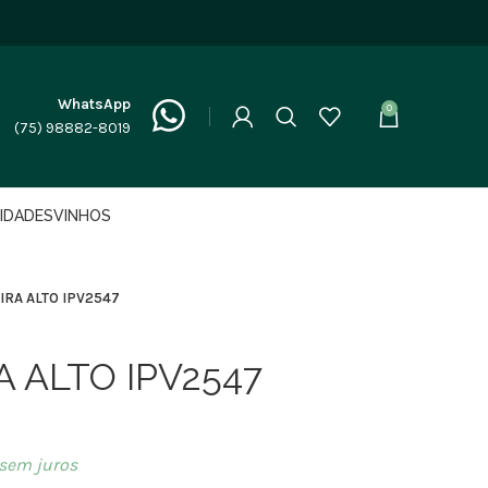
WhatsApp
0
(75) 98882-8019
LIDADES
VINHOS
IRA ALTO IPV2547
 ALTO IPV2547
sem juros