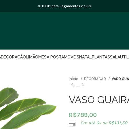
10% Off para Pagamentos via Pix
A
DECORAÇÃO
LIMÃO
MESA POSTA
MOVEIS
NATAL
PLANTAS
SALA
UTI
Início
DECORAÇÃO
VASO GUA
VASO GUAIRA
R$
789,00
Em até 6x de
R$
131,50