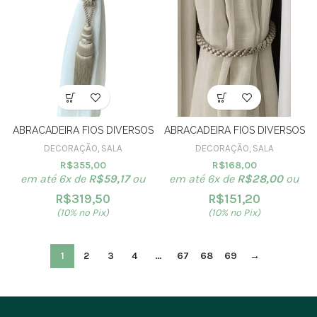
ABRACADEIRA FIOS DIVERSOS
ABRACADEIRA FIOS DIVERSOS
DECORAÇÃO
,
SALA
DECORAÇÃO
,
SALA
R$
355,00
R$
168,00
em até 6x de
R$
59,17
ou
em até 6x de
R$
28,00
ou
R$
319,50
R$
151,20
(10% no Pix)
(10% no Pix)
1
2
3
4
…
67
68
69
→