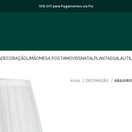
10% Off para Pagamentos via Pix
A
DECORAÇÃO
LIMÃO
MESA POSTA
MOVEIS
NATAL
PLANTAS
SALA
UTI
Início
DECORAÇÃO
ABAJURE