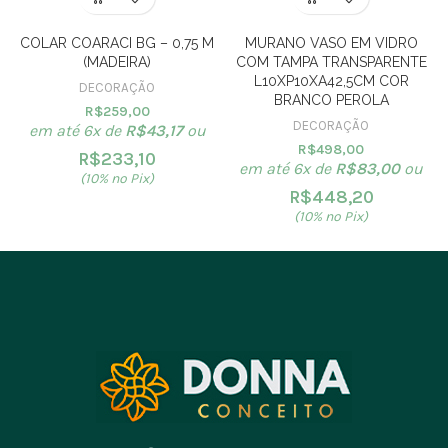
COLAR COARACI BG – 0,75 M
MURANO VASO EM VIDRO
(MADEIRA)
COM TAMPA TRANSPARENTE
L10XP10XA42,5CM COR
DECORAÇÃO
BRANCO PEROLA
R$
259,00
DECORAÇÃO
em até 6x de
R$
43,17
ou
R$
498,00
R$
233,10
em até 6x de
R$
83,00
ou
(10% no Pix)
R$
448,20
(10% no Pix)