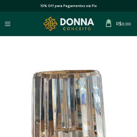
10% Off para Pagamentos via Pix
0
R$
0,00