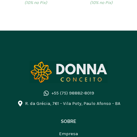
(10% no Pix)
(10% no Pix)
+55 (75) 98882-8019
R. da Grécia, 761 - Vila Poty, Paulo Afonso - BA
SOBRE
Empresa