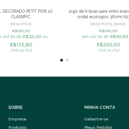
 DECORADO PETIT POIS 1O
Jogo de 6 tacas para vinho bran
CLASSIFIC.
cristal ecologico 360ml A
MESA POSTA
MESA POSTA
,
VINHOS
R$
192,00
R$
245,00
 até 6x de
R$
32,00
ou
em até 6x de
R$
40,83
R$
172,80
R$
220,50
(10% no Pix)
(10% no Pix)
SOBRE
MINHA CONTA
Empresa
Cadastre-se
Produtos
Meus Pedidos