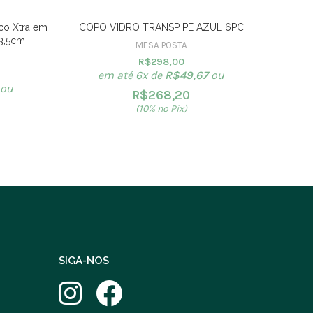
co Xtra em
COPO VIDRO TRANSP PE AZUL 6PC
23,5cm
MESA POSTA
R$
298,00
em até 6x de
R$
49,67
ou
ou
R$
268,20
(10% no Pix)
SIGA-NOS