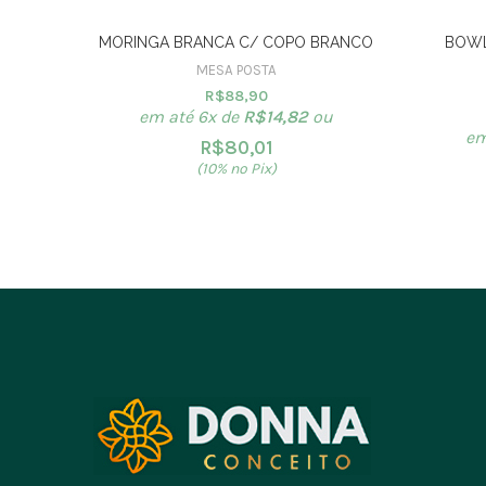
MORINGA BRANCA C/ COPO BRANCO
BOWL
MESA POSTA
R$
88,90
em até 6x de
R$
14,82
ou
em
R$
80,01
(10% no Pix)