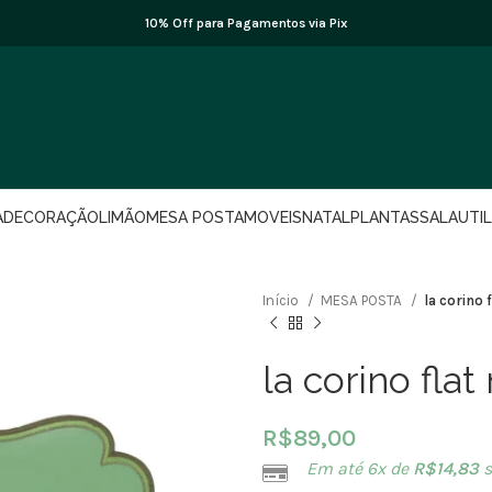
10% Off para Pagamentos via Pix
A
DECORAÇÃO
LIMÃO
MESA POSTA
MOVEIS
NATAL
PLANTAS
SALA
UTI
Início
MESA POSTA
la corino 
la corino flat
R$
89,00
Em até 6x de
R$
14,83
s