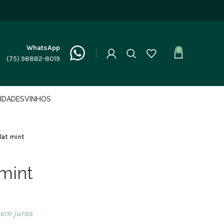
WhatsApp
0
(75) 98882-8019
LIDADES
VINHOS
flat mint
 mint
em juros