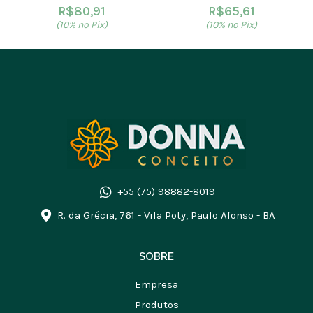
R$
80,91
R$
65,61
(10% no Pix)
(10% no Pix)
+55 (75) 98882-8019
R. da Grécia, 761 - Vila Poty, Paulo Afonso - BA
SOBRE
Empresa
Produtos