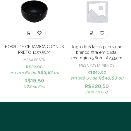
BOWL DE CERAMICA CRONUS
Jogo de 6 tacas para vinho
PRETO 14X7,5CM
branco Xtra em cristal
ecologico 360ml A23,5cm
MESA POSTA
MESA POSTA
,
VINHOS
R$
22,00
em até 6x de
R$
3,67
ou
R$
245,00
em até 6x de
R$
40,83
ou
R$
19,80
R$
220,50
(10% no Pix)
(10% no Pix)