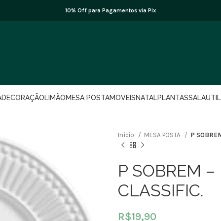
10% Off para Pagamentos via Pix
A
DECORAÇÃO
LIMÃO
MESA POSTA
MOVEIS
NATAL
PLANTAS
SALA
UTI
Início
MESA POSTA
P SOBREM
P SOBREM –
CLASSIFIC.
R$
19,90