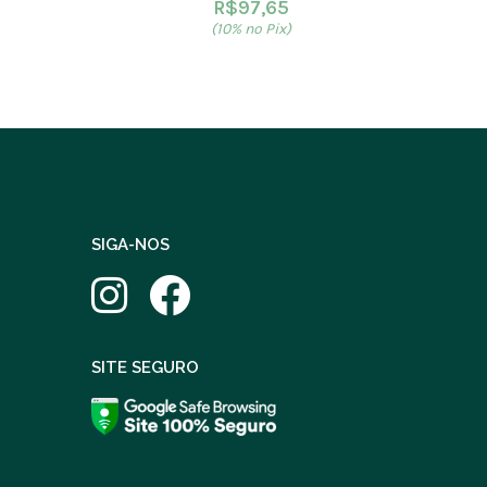
R$
97,65
(10% no Pix)
SIGA-NOS
SITE SEGURO