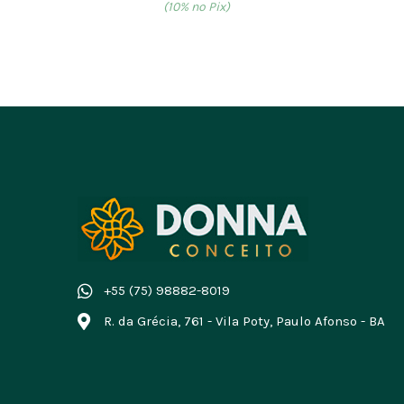
(10% no Pix)
+55 (75) 98882-8019
R. da Grécia, 761 - Vila Poty, Paulo Afonso - BA