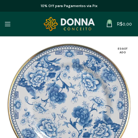
10% Off para Pagamentos via Pix
0
R$
0,00
ESGOT
ADO