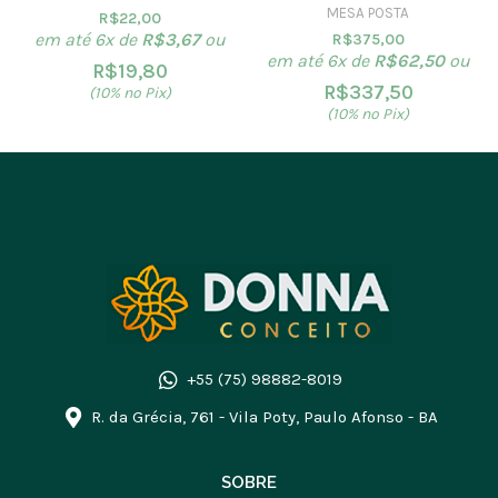
MESA POSTA
R$
22,00
em até 6x de
R$
3,67
ou
R$
375,00
em até 6x de
R$
62,50
ou
R$
19,80
R$
337,50
(10% no Pix)
(10% no Pix)
+55 (75) 98882-8019
R. da Grécia, 761 - Vila Poty, Paulo Afonso - BA
SOBRE