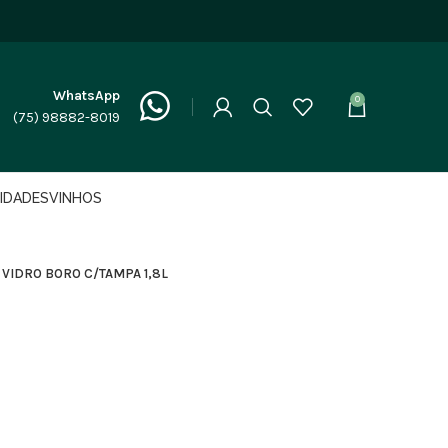
WhatsApp
0
(75) 98882-8019
LIDADES
VINHOS
 VIDRO BORO C/TAMPA 1,8L