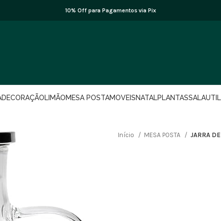
10% Off para Pagamentos via Pix
A
DECORAÇÃO
LIMÃO
MESA POSTA
MOVEIS
NATAL
PLANTAS
SALA
UTI
Início
MESA POSTA
JARRA DE