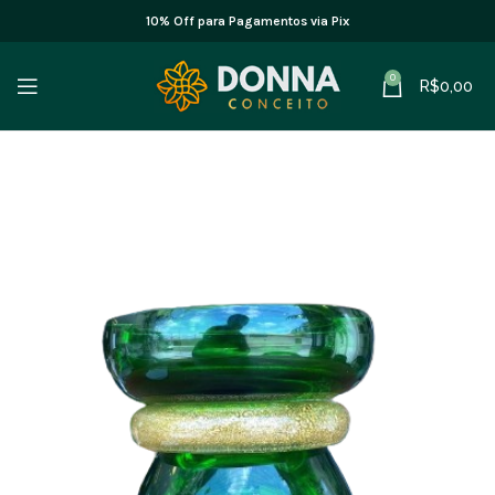
10% Off para Pagamentos via Pix
0
R$
0,00