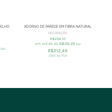
MELHO
ADORNO DE PAREDE EM FIBRA NATURAL
LUMINA
DECORAÇÃO
R$
236,10
em até 6x de
R$
39,35
ou
e
ou
R$
212,49
(10% no Pix)