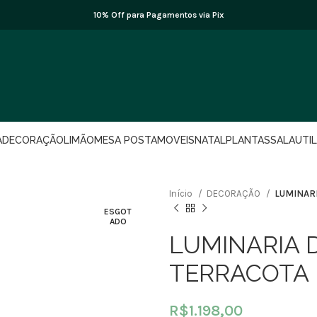
10% Off para Pagamentos via Pix
A
DECORAÇÃO
LIMÃO
MESA POSTA
MOVEIS
NATAL
PLANTAS
SALA
UTI
Início
DECORAÇÃO
LUMINARI
ESGOT
ADO
LUMINARIA 
TERRACOTA
R$
1.198,00