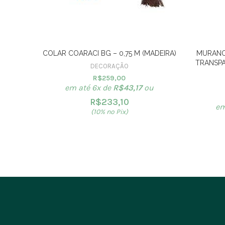
COLAR COARACI BG – 0,75 M (MADEIRA)
MURANO
TRANSPA
DECORAÇÃO
R$
259,00
em até 6x de
R$
43,17
ou
R$
233,10
em
(10% no Pix)