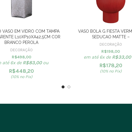
 VASO EM VIDRO COM TAMPA
VASO BOLA G FIESTA VER
RENTE L10XP10XA42,5CM COR
SEDUCAO MATTE –
BRANCO PEROLA
DECORAÇÃO
DECORAÇÃO
R$
198,00
em até 6x de
R$
33,00
R$
498,00
 até 6x de
R$
83,00
ou
R$
178,20
R$
448,20
(10% no Pix)
(10% no Pix)