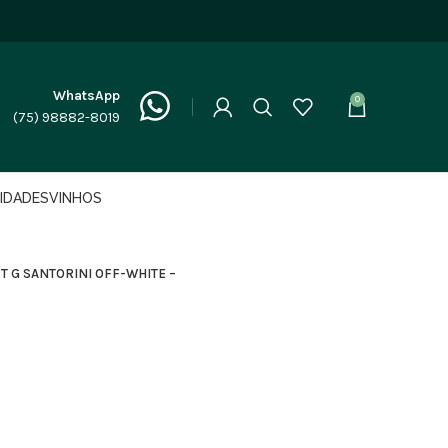
WhatsApp
0
(75) 98882-8019
LIDADES
VINHOS
 G SANTORINI OFF-WHITE –