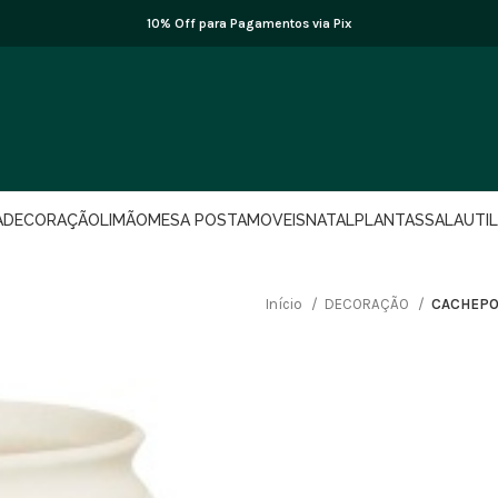
10% Off para Pagamentos via Pix
A
DECORAÇÃO
LIMÃO
MESA POSTA
MOVEIS
NATAL
PLANTAS
SALA
UTI
Início
DECORAÇÃO
CACHEPOT