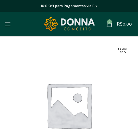
10% Off para Pagamentos via Pix
0
R$
0,00
ESGOT
ADO