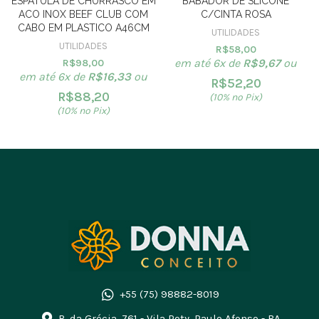
ESPATULA DE CHURRASCO EM
BABADOR DE SLICONE
ACO INOX BEEF CLUB COM
C/CINTA ROSA
CABO EM PLASTICO A46CM
UTILIDADES
UTILIDADES
R$
58,00
em até 6x de
R$
9,67
ou
R$
98,00
em até 6x de
R$
16,33
ou
R$
52,20
R$
88,20
(10% no Pix)
(10% no Pix)
+55 (75) 98882-8019
R. da Grécia, 761 - Vila Poty, Paulo Afonso - BA