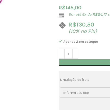
R$
145,00
Em até 6x de
R$
24,17
s
R$
130,50
(10% no Pix)
Apenas 2 em estoque
Simulação de frete