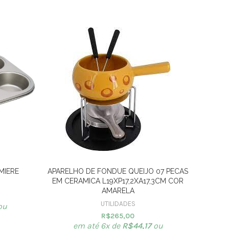
MIERE
APARELHO DE FONDUE QUEIJO 07 PECAS
ESPATU
EM CERAMICA L19XP17,2XA17,3CM COR
BEEF
AMARELA
UTILIDADES
ou
R$
265,00
em até 6x de
R$
44,17
ou