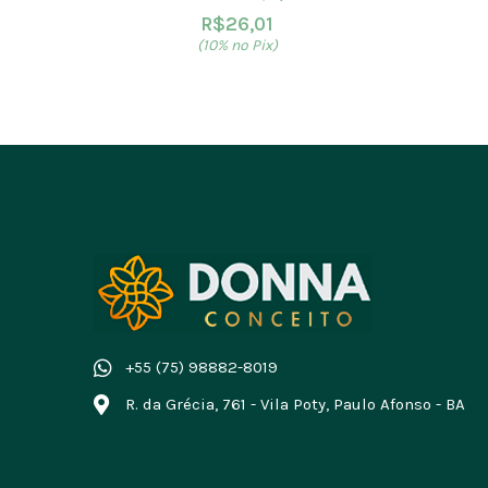
R$
26,01
(10% no Pix)
+55 (75) 98882-8019
R. da Grécia, 761 - Vila Poty, Paulo Afonso - BA