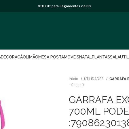
10% Off para Pagamentos via Pix
A
DECORAÇÃO
LIMÃO
MESA POSTA
MOVEIS
NATAL
PLANTAS
SALA
UTI
Início
UTILIDADES
GARRAFA E
GARRAFA EX
700ML PODE
:7908623013