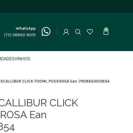
WhatsApp
0
(75) 98882-8019
LIDADES
VINHOS
XCALLIBUR CLICK 700ML PODEROSA Ean :7908623013854
CALLIBUR CLICK
ROSA Ean
854