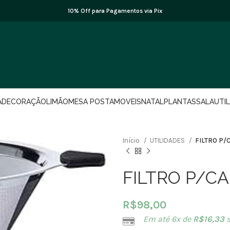
10% Off para Pagamentos via Pix
A
DECORAÇÃO
LIMÃO
MESA POSTA
MOVEIS
NATAL
PLANTAS
SALA
UTI
Início
UTILIDADES
FILTRO P/
FILTRO P/CA
R$
98,00
Em até 6x de
R$
16,33
s