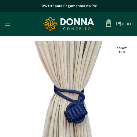
10% Off para Pagamentos via Pix
0
R$
0,00
ESGOT
ADO