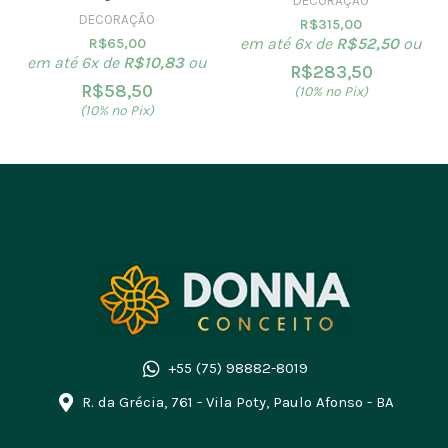
DECORAÇÃO
DECORAÇÃO
R$
315,00
em até 6x de
R$
52,50
ou
R$
65,00
em até 6x de
R$
10,83
ou
R$
283,50
R$
58,50
(10% no Pix)
(10% no Pix)
+55 (75) 98882-8019
R. da Grécia, 761 - Vila Poty, Paulo Afonso - BA