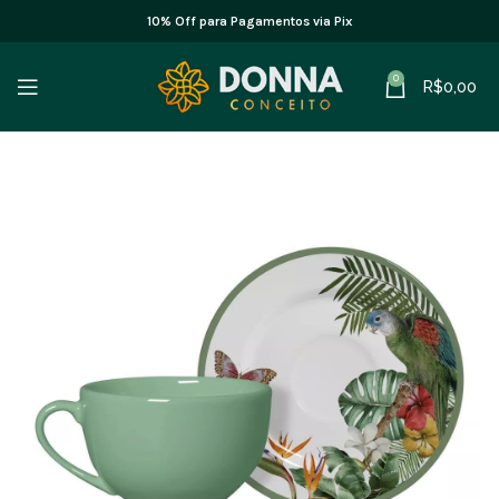
10% Off para Pagamentos via Pix
0
R$
0,00