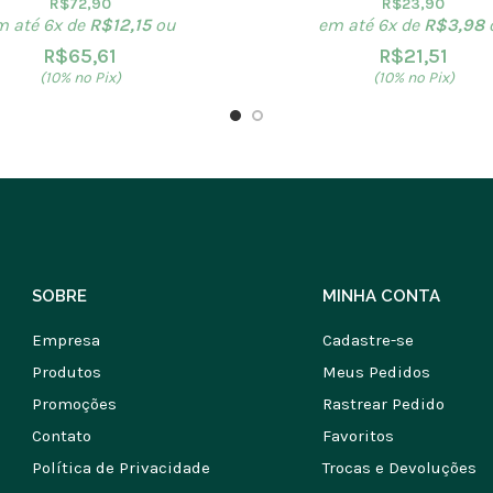
R$
72,90
R$
23,90
m até 6x de
R$
12,15
ou
em até 6x de
R$
3,98
R$
65,61
R$
21,51
(10% no Pix)
(10% no Pix)
SOBRE
MINHA CONTA
Empresa
Cadastre-se
Produtos
Meus Pedidos
Promoções
Rastrear Pedido
Contato
Favoritos
Política de Privacidade
Trocas e Devoluções