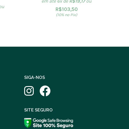
em até 6x de
R$
19,17
ou
ou
R$
103,50
(10% no Pix)
SIGA-NOS
SITE SEGURO