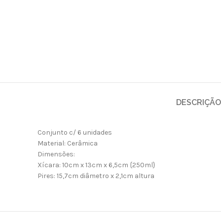
DESCRIÇÃO
Conjunto c/ 6 unidades
Material: Cerâmica
Dimensões:
Xícara: 10cm x 13cm x 6,5cm {250ml}
Pires: 15,7cm diâmetro x 2,1cm altura