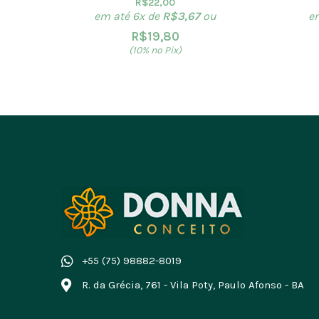
R$
22,00
em até 6x de
R$
3,67
ou
e
R$
19,80
(10% no Pix)
+55 (75) 98882-8019
R. da Grécia, 761 - Vila Poty, Paulo Afonso - BA