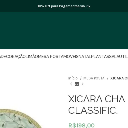
10% Off para Pagamentos via Pix
A
DECORAÇÃO
LIMÃO
MESA POSTA
MOVEIS
NATAL
PLANTAS
SALA
UTI
Início
MESA POSTA
XICARA C
XICARA CHA 
CLASSIFIC.
R$
198,00