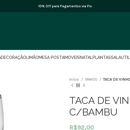
10% Off para Pagamentos via Pix
A
DECORAÇÃO
LIMÃO
MESA POSTA
MOVEIS
NATAL
PLANTAS
SALA
UTI
Início
VINHOS
TACA DE VINH
TACA DE VIN
C/BAMBU
R$
92,00