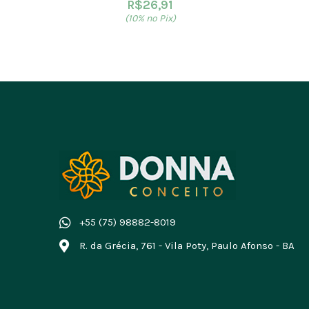
R$
26,91
(10% no Pix)
+55 (75) 98882-8019
R. da Grécia, 761 - Vila Poty, Paulo Afonso - BA