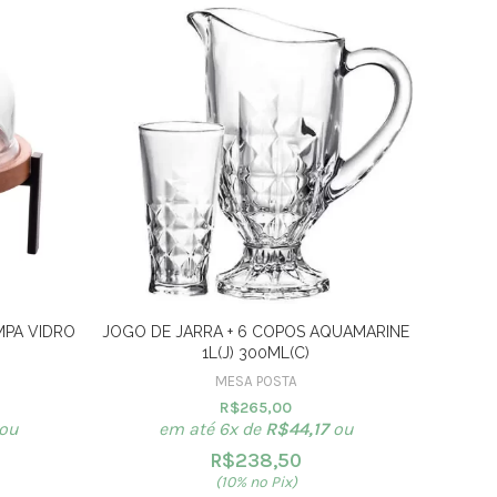
MPA VIDRO
JOGO DE JARRA + 6 COPOS AQUAMARINE
CJ 4 
1L(J) 300ML(C)
MESA POSTA
R$
265,00
ou
em até 6x de
R$
44,17
ou
R$
238,50
(10% no Pix)