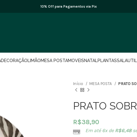
10% Off para Pagamentos via Pix
A
DECORAÇÃO
LIMÃO
MESA POSTA
MOVEIS
NATAL
PLANTAS
SALA
UTI
Início
MESA POSTA
PRATO SO
PRATO SOBR
R$
38,90
Em até 6x de
R$
6,48
se