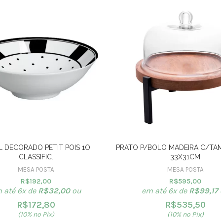
 DECORADO PETIT POIS 1O
PRATO P/BOLO MADEIRA C/TA
CLASSIFIC.
33X31CM
MESA POSTA
MESA POSTA
R$
192,00
R$
595,00
 até 6x de
R$
32,00
ou
em até 6x de
R$
99,17
R$
172,80
R$
535,50
(10% no Pix)
(10% no Pix)