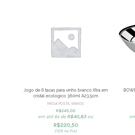
Jogo de 6 tacas para vinho branco Xtra em
BOWL
cristal ecologico 360ml A23,5cm
MESA POSTA
,
VINHOS
R$
245,00
em até 6x de
R$
40,83
ou
em
R$
220,50
(10% no Pix)