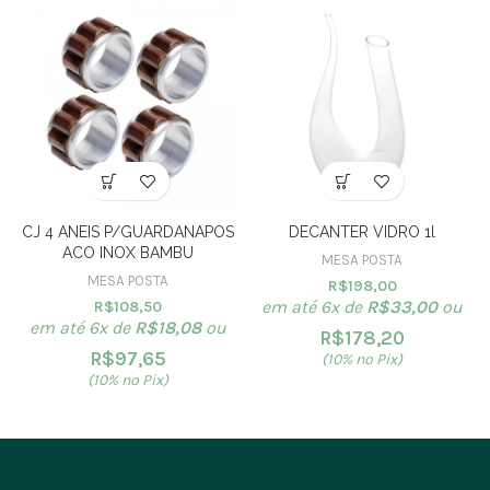
CJ 4 ANEIS P/GUARDANAPOS
DECANTER VIDRO 1l
ACO INOX BAMBU
MESA POSTA
MESA POSTA
R$
198,00
em até 6x de
R$
33,00
ou
R$
108,50
em até 6x de
R$
18,08
ou
R$
178,20
R$
97,65
(10% no Pix)
(10% no Pix)