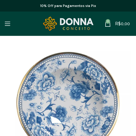
10% Off para Pagamentos via Pix
0
R$
0,00