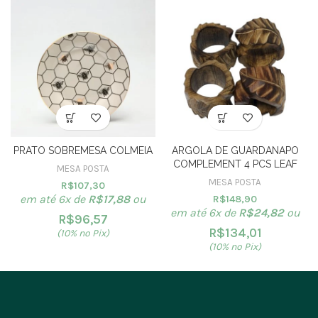
PRATO SOBREMESA COLMEIA
ARGOLA DE GUARDANAPO
COMPLEMENT 4 PCS LEAF
MESA POSTA
MESA POSTA
R$
107,30
em até 6x de
R$
17,88
ou
R$
148,90
em até 6x de
R$
24,82
ou
R$
96,57
R$
134,01
(10% no Pix)
(10% no Pix)