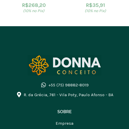
R$
268,20
R$
35,91
(10% no Pix)
(10% no Pix)
+55 (75) 98882-8019
R. da Grécia, 761 - Vila Poty, Paulo Afonso - BA
SOBRE
Empresa