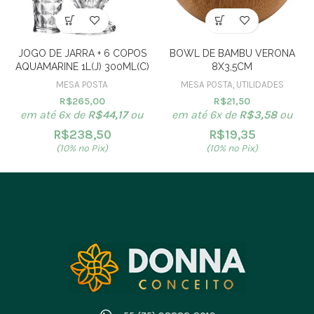
JOGO DE JARRA + 6 COPOS
BOWL DE BAMBU VERONA
AQUAMARINE 1L(J) 300ML(C)
8X3,5CM
MESA POSTA
MESA POSTA
,
UTILIDADES
R$
265,00
R$
21,50
em até 6x de
R$
44,17
ou
em até 6x de
R$
3,58
ou
R$
238,50
R$
19,35
(10% no Pix)
(10% no Pix)