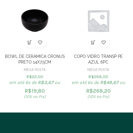
BOWL DE CERAMICA CRONUS
COPO VIDRO TRANSP PE
PRETO 14X7,5CM
AZUL 6PC
MESA POSTA
MESA POSTA
R$
22,00
R$
298,00
em até 6x de
R$
3,67
ou
em até 6x de
R$
49,67
ou
R$
19,80
R$
268,20
(10% no Pix)
(10% no Pix)