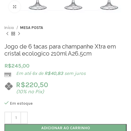
Clique para ampliar
Início
MESA POSTA
Jogo de 6 tacas para champanhe Xtra em
cristal ecologico 210ml A26,5cm
R$
245,00
Em até 6x de
R$
40,83
sem juros
R$
220,50
(10% no Pix)
Em estoque
ADICIONAR AO CARRINHO