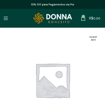
10% Off para Pagamentos via Pix
0
R$
0,00
ESGOT
ADO