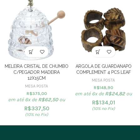
MELEIRA CRISTAL DE CHUMBO
ARGOLA DE GUARDANAPO
C/PEGADOR MADEIRA
COMPLEMENT 4 PCS LEAF
12X15CM
MESA POSTA
MESA POSTA
R$
148,90
em até 6x de
R$
24,82
ou
R$
375,00
em até 6x de
R$
62,50
ou
R$
134,01
R$
337,50
(10% no Pix)
(10% no Pix)