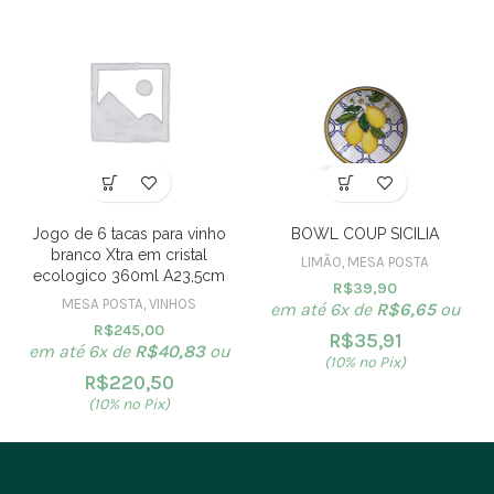
Jogo de 6 tacas para vinho
BOWL COUP SICILIA
branco Xtra em cristal
LIMÃO
,
MESA POSTA
ecologico 360ml A23,5cm
R$
39,90
MESA POSTA
,
VINHOS
em até 6x de
R$
6,65
ou
R$
245,00
R$
35,91
em até 6x de
R$
40,83
ou
(10% no Pix)
R$
220,50
(10% no Pix)