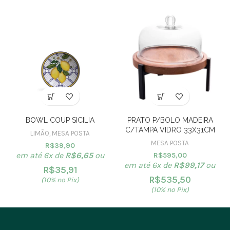
BOWL COUP SICILIA
PRATO P/BOLO MADEIRA
C/TAMPA VIDRO 33X31CM
LIMÃO
,
MESA POSTA
MESA POSTA
R$
39,90
em até 6x de
R$
6,65
ou
R$
595,00
em até 6x de
R$
99,17
ou
R$
35,91
R$
535,50
(10% no Pix)
(10% no Pix)