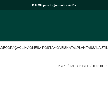
10% Off para Pagamentos via Pix
A
DECORAÇÃO
LIMÃO
MESA POSTA
MOVEIS
NATAL
PLANTAS
SALA
UTI
Início
MESA POSTA
CJ 6 COP