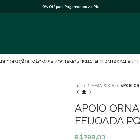
10% Off para Pagamentos via Pix
A
DECORAÇÃO
LIMÃO
MESA POSTA
MOVEIS
NATAL
PLANTAS
SALA
UTI
Início
MESA POSTA
APOIO OR
APOIO ORNA
FEIJOADA PQ
R$
298,00