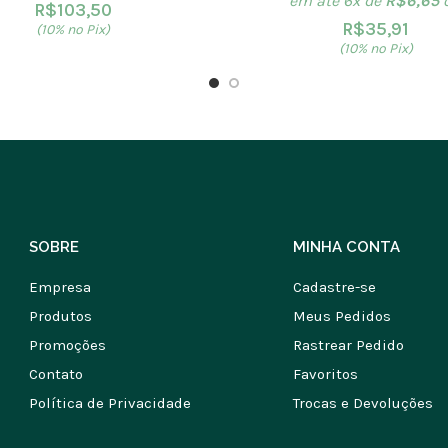
em até 6x de
R$
6,65
R$
103,50
R$
35,91
(10% no Pix)
(10% no Pix)
SOBRE
MINHA CONTA
Empresa
Cadastre-se
Produtos
Meus Pedidos
Promoções
Rastrear Pedido
Contato
Favoritos
Política de Privacidade
Trocas e Devoluções