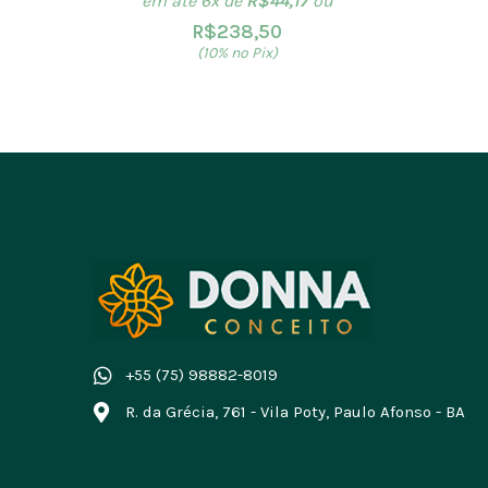
em até 6x de
R$
44,17
ou
R$
238,50
(10% no Pix)
+55 (75) 98882-8019
R. da Grécia, 761 - Vila Poty, Paulo Afonso - BA