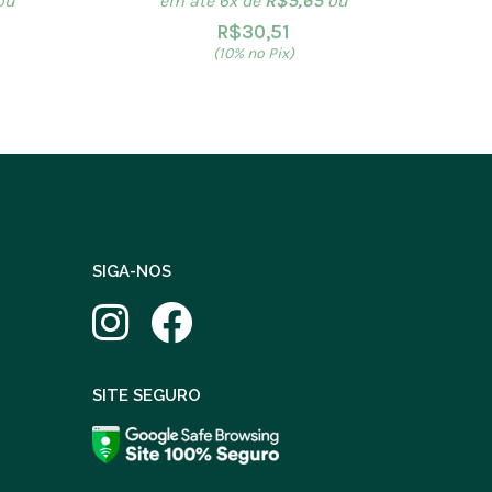
ou
em até 6x de
R$
5,65
ou
R$
30,51
(10% no Pix)
SIGA-NOS
SITE SEGURO