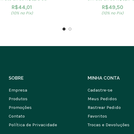
R$
44,01
R$
49,50
(10% no Pix)
(10% no Pix)
SOBRE
MINHA CONTA
Empresa
Cadastre-se
Produtos
Meus Pedidos
Promoções
Rastrear Pedido
Contato
Favoritos
Política de Privacidade
Trocas e Devoluções