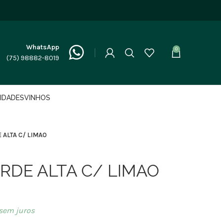
WhatsApp
0
(75) 98882-8019
LIDADES
VINHOS
 ALTA C/ LIMAO
RDE ALTA C/ LIMAO
sem juros