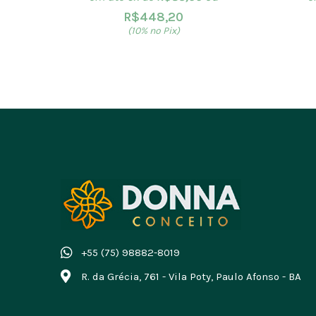
R$
448,20
(10% no Pix)
+55 (75) 98882-8019
R. da Grécia, 761 - Vila Poty, Paulo Afonso - BA