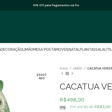
10% Off para Pagamentos via Pix
A
DECORAÇÃO
LIMÃO
MESA POSTA
MOVEIS
NATAL
PLANTAS
SALA
UTI
Início
LIMÃO
CACATUA VERDE
ESGOT
ADO
CACATUA VE
R$
498,00
Em até 6x de
R$
83,00