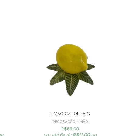
LIMAO C/ FOLHA G
DECORAÇÃO
,
LIMÃO
R$
66,00
u
em até 6x de
R$
11,00
ou