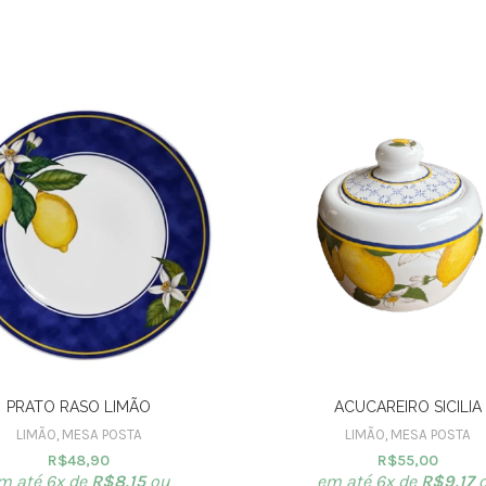
PRATO RASO LIMÃO
ACUCAREIRO SICILIA
LIMÃO
,
MESA POSTA
LIMÃO
,
MESA POSTA
R$
48,90
R$
55,00
m até 6x de
R$
8,15
ou
em até 6x de
R$
9,17
o