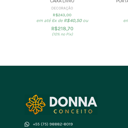
CAIXA LIVRO
PORTA
DECORAÇÃO
R$
243,00
em até 6x de
R$
40,50
ou
em
R$
218,70
(10% no Pix)
+55 (75) 98882-8019