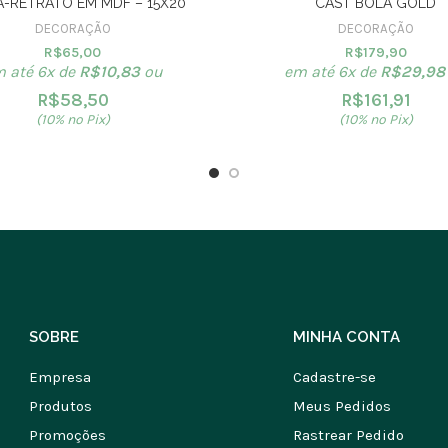
-RETRATO EM MDF – 15X20
CAST BOLA GOLD
DECORAÇÃO
DECORAÇÃO
R$
65,00
R$
179,90
 até 6x de
R$
10,83
ou
em até 6x de
R$
29,98
R$
58,50
R$
161,91
(10% no Pix)
(10% no Pix)
SOBRE
MINHA CONTA
Empresa
Cadastre-se
Produtos
Meus Pedidos
Promoções
Rastrear Pedido