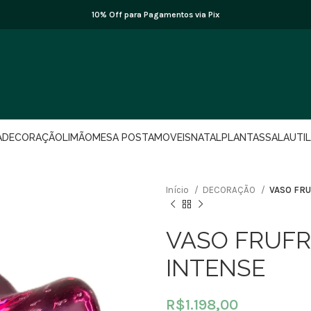
10% Off para Pagamentos via Pix
A
DECORAÇÃO
LIMÃO
MESA POSTA
MOVEIS
NATAL
PLANTAS
SALA
UTI
Início
DECORAÇÃO
VASO FRU
VASO FRUFR
INTENSE
R$
1.198,00