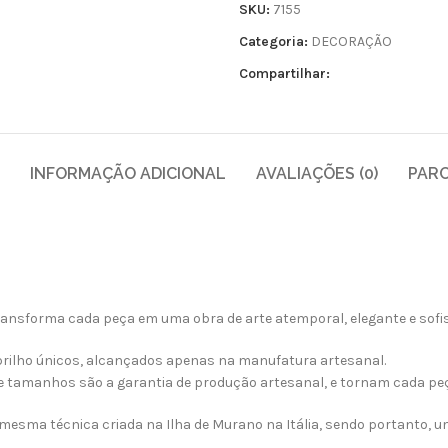
SKU:
7155
Categoria:
DECORAÇÃO
Compartilhar:
INFORMAÇÃO ADICIONAL
AVALIAÇÕES (0)
PAR
ransforma cada peça em uma obra de arte atemporal, elegante e sofis
 brilho únicos, alcançados apenas na manufatura artesanal.
 tamanhos são a garantia de produção artesanal, e tornam cada peç
sma técnica criada na Ilha de Murano na Itália, sendo portanto, um