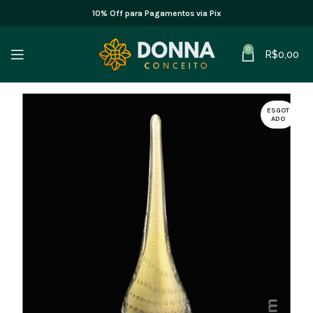
10% Off para Pagamentos via Pix
0
R$
0,00
ESGOT
ADO