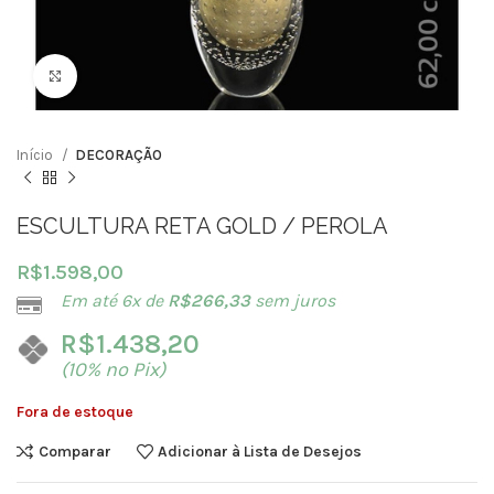
Clique para ampliar
Início
DECORAÇÃO
ESCULTURA RETA GOLD / PEROLA
R$
1.598,00
Em até 6x de
R$
266,33
sem juros
R$
1.438,20
(10% no Pix)
Fora de estoque
Comparar
Adicionar à Lista de Desejos