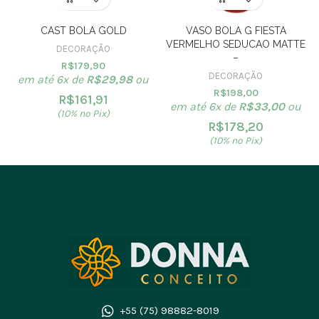
CAST BOLA GOLD
VASO BOLA G FIESTA
VERMELHO SEDUCAO MATTE
DECORAÇÃO
–
R$
179,90
DECORAÇÃO
em até 6x de
R$
29,98
ou
R$
198,00
R$
161,91
em até 6x de
R$
33,00
ou
(10% no Pix)
R$
178,20
(10% no Pix)
+55 (75) 98882-8019