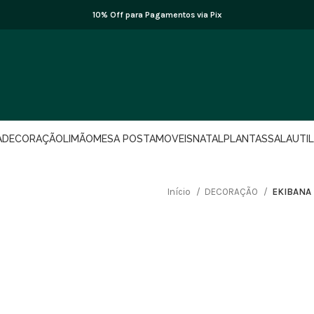
10% Off para Pagamentos via Pix
A
DECORAÇÃO
LIMÃO
MESA POSTA
MOVEIS
NATAL
PLANTAS
SALA
UTI
Início
DECORAÇÃO
EKIBANA 