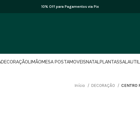
10% Off para Pagamentos via Pix
A
DECORAÇÃO
LIMÃO
MESA POSTA
MOVEIS
NATAL
PLANTAS
SALA
UTI
Início
DECORAÇÃO
CENTRO 