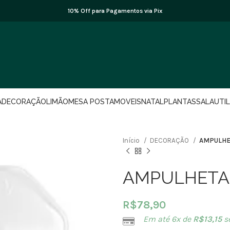
10% Off para Pagamentos via Pix
A
DECORAÇÃO
LIMÃO
MESA POSTA
MOVEIS
NATAL
PLANTAS
SALA
UTI
Início
DECORAÇÃO
AMPULHE
AMPULHETA 
R$
78,90
Em até 6x de
R$
13,15
s