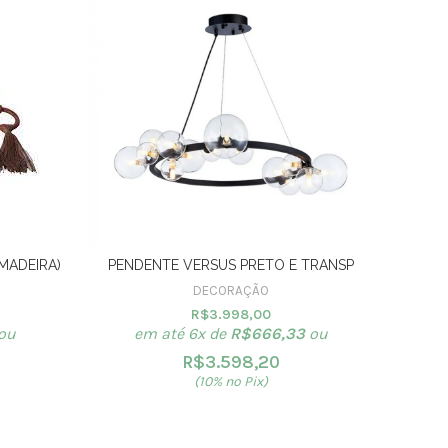
MADEIRA)
PENDENTE VERSUS PRETO E TRANSP
ADORNO
DECORAÇÃO
R$
3.998,00
ou
em até 6x de
R$
666,33
ou
R$
3.598,20
(10% no Pix)